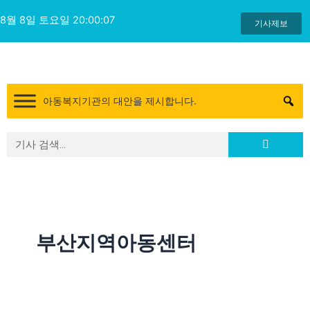
콘
8월 8일 토요일 20:00:07
텐
기사제보
츠
로
건
너
아동복지기관의 대안을 제시합니다.
뛰
기
Search
Search
부산지역아동센터
부