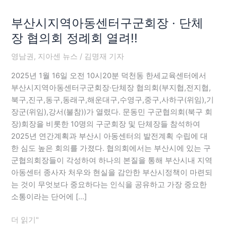
산
부산시지역아동센터구군회장 · 단체
시
지
장 협의회 정례회 열려!!
역
영남권
,
지아센 뉴스
/
김명재 기자
아
동
2025년 1월 16일 오전 10시20분 덕천동 한세교육센터에서
센
부산시지역아동센터구군회장·단체장 협의회(부지협,전지협,
터
북구,진구,동구,동래구,해운대구,수영구,중구,사하구(위임),기
구
장군(위임),강서(불참))가 열렸다. 문동민 구군협의회(북구 회
군
장)회장을 비롯한 10명의 구군회장 및 단체장들 참석하여
회
2025년 연간계획과 부산시 아동센터의 발전계획 수립에 대
장
한 심도 높은 회의를 가졌다. 협의회에서는 부산시에 있는 구
·
군협의회장들이 각성하여 하나의 본질을 통해 부산시내 지역
단
아동센터 종사자 처우와 현실을 감안한 부산시정책이 마련되
체
는 것이 무엇보다 중요하다는 인식을 공유하고 가장 중요한
장
소통이라는 단어에 […]
협
의
더 읽기"