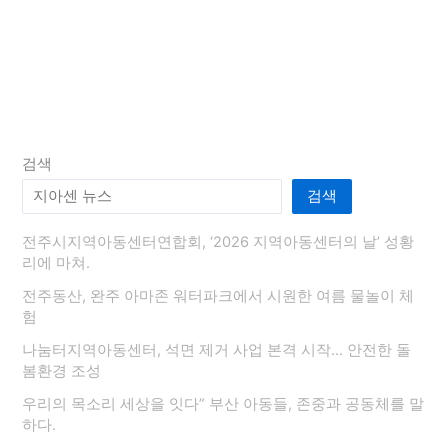
회
정
례
회
열
려!!
검색
검색
전주시지역아동센터연합회, ‘2026 지역아동센터의 날’ 성황
리에 마쳐.
전주동산, 완주 아마존 워터파크에서 시원한 여름 물놀이 체
험
나눔터지역아동센터, 석면 제거 사업 본격 시작… 안전한 돌
봄환경 조성
우리의 목소리 세상을 잇다” 부산 아동들, 존중과 공동체를 말
하다.