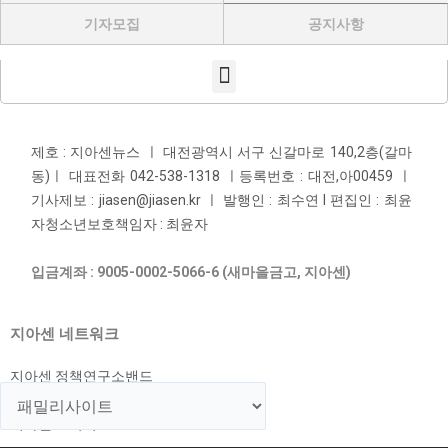
기자모집
공지사항
Menu
제호 : 지아센뉴스 ㅣ 대전광역시 서구 신갈마로 140,2층(갈마
동)ㅣ 대표전화 042-538-1318 ㅣ등록번호 : 대전,아00459 ㅣ
기사제보 : jiasen@jiasen.kr ㅣ 발행인 : 최수연 l 편집인 : 최윤
자청소년보호책임자 : 최윤자
입금계좌 : 9005-0002-5066-6 (새마을금고, 지아센)
지아센 네트워크
지아센 정책연구소밴드
지아센 해외아동지원국
지아센 교육국