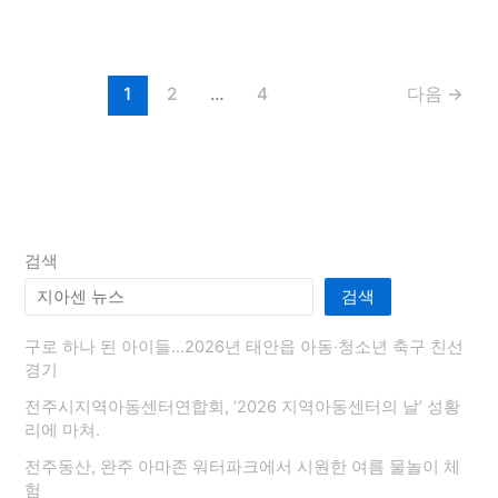
화
교
육
1
2
…
4
다음
→
검색
검색
구로 하나 된 아이들…2026년 태안읍 아동·청소년 축구 친선
경기
전주시지역아동센터연합회, ‘2026 지역아동센터의 날’ 성황
리에 마쳐.
전주동산, 완주 아마존 워터파크에서 시원한 여름 물놀이 체
험