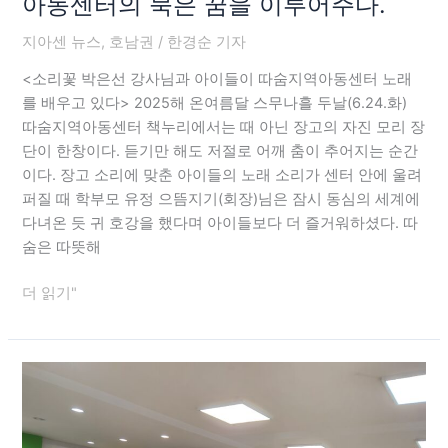
아동센터의 묵은 꿈을 이루어주다.
지
역
지아센 뉴스
,
호남권
/
한경순 기자
아
<소리꽃 박은선 강사님과 아이들이 따숨지역아동센터 노래
동
를 배우고 있다> 2025해 온여름달 스무나흘 두날(6.24.화)
센
따숨지역아동센터 책누리에서는 때 아닌 장고의 자진 모리 장
터
단이 한창이다. 듣기만 해도 저절로 어깨 춤이 추어지는 순간
의
이다. 장고 소리에 맞춘 아이들의 노래 소리가 센터 안에 울려
묵
퍼질 때 학부모 유정 으뜸지기(회장)님은 잠시 동심의 세계에
은
다녀온 듯 귀 호강을 했다며 아이들보다 더 즐거워하셨다. 따
꿈
숨은 따뜻해
을
이
더 읽기"
루
어
주
“전
다.
지
연
5