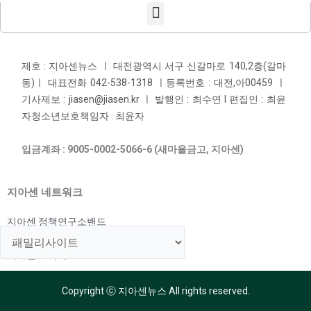
제호 : 지아센뉴스 ㅣ 대전광역시 서구 신갈마로 140,2층(갈마
동)ㅣ 대표전화 042-538-1318 ㅣ등록번호 : 대전,아00459 ㅣ
기사제보 : jiasen@jiasen.kr ㅣ 발행인 : 최수연 l 편집인 : 최윤
자청소년보호책임자 : 최윤자
입금계좌 : 9005-0002-5066-6 (새마을금고, 지아센)
지아센 네트워크
지아센 정책연구소밴드
지아센 해외아동지원국
지아센 교육국
Copyright ⓒ 지아센뉴스 All rights reserved.