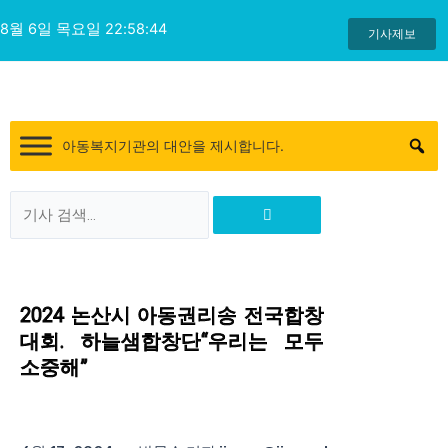
콘
8월 6일 목요일 22:58:45
텐
기사제보
츠
로
건
너
아동복지기관의 대안을 제시합니다.
뛰
기
Search
Search
2024 논산시 아동권리송 전국합창
대회. 하늘샘합창단“우리는 모두
소중해”