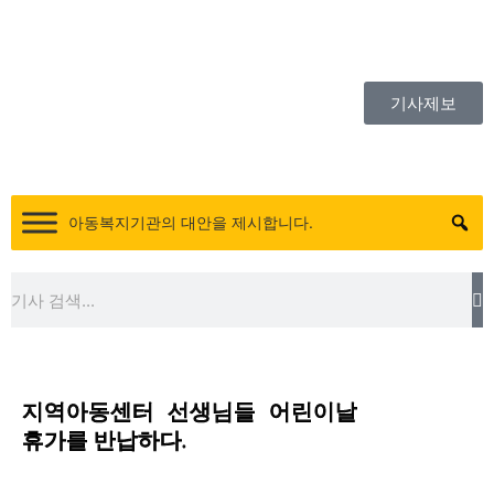
콘
8월 9일 일요일 08:04:04
텐
츠
로
기사제보
건
너
뛰
기
아동복지기관의 대안을 제시합니다.
S
Search
지역아동센터 선생님들 어린이날
휴가를 반납하다.