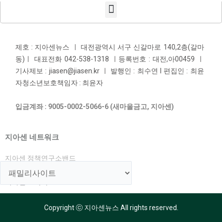
제호 : 지아센뉴스 ㅣ 대전광역시 서구 신갈마로 140,2층(갈마
동)ㅣ 대표전화 042-538-1318 ㅣ등록번호 : 대전,아00459 ㅣ
기사제보 : jiasen@jiasen.kr ㅣ 발행인 : 최수연 l 편집인 : 최윤
자청소년보호책임자 : 최윤자
입금계좌 : 9005-0002-5066-6 (새마을금고, 지아센)
지아센 네트워크
지아센 정책연구소밴드
지아센 해외아동지원국
지아센 교육국
Copyright ⓒ 지아센뉴스 All rights reserved.