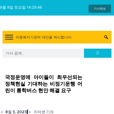
콘
8월 8일 토요일 14:29:47
텐
기사제보
츠
로
건
너
아동복지기관의 대안을 제시합니다.
뛰
기
Search
Search
국정운영에 아이들이 최우선되는
정책현실 기대하는 비정기운행 어
린이 통학버스 현안 해결 요구
8월 3, 2023
지아센 기자