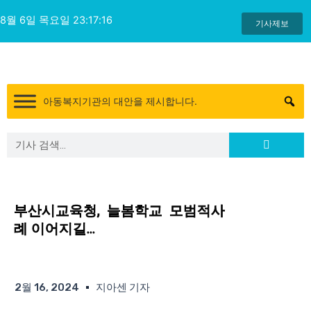
콘
8월 6일 목요일 23:17:17
텐
기사제보
츠
로
건
너
아동복지기관의 대안을 제시합니다.
뛰
기
Search
Search
부산시교육청, 늘봄학교 모범적사
례 이어지길…
2월 16, 2024
지아센 기자