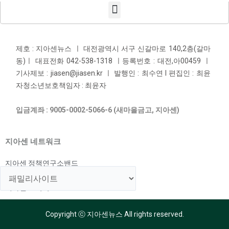
제호 : 지아센뉴스 ㅣ 대전광역시 서구 신갈마로 140,2층(갈마
동)ㅣ 대표전화 042-538-1318 ㅣ등록번호 : 대전,아00459 ㅣ
기사제보 : jiasen@jiasen.kr ㅣ 발행인 : 최수연 l 편집인 : 최윤
자청소년보호책임자 : 최윤자
입금계좌 : 9005-0002-5066-6 (새마을금고, 지아센)
지아센 네트워크
지아센 정책연구소밴드
지아센 해외아동지원국
지아센 교육국
Copyright ⓒ 지아센뉴스 All rights reserved.