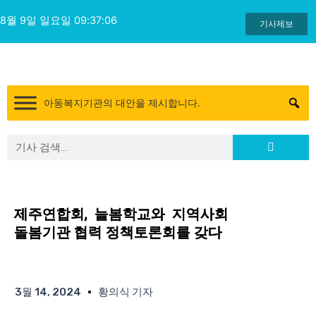
콘
8월 9일 일요일 09:37:07
텐
기사제보
츠
로
건
너
아동복지기관의 대안을 제시합니다.
뛰
기
Search
Search
제주연합회, 늘봄학교와 지역사회
돌봄기관 협력 정책토론회를 갖다
3월 14, 2024
황의식 기자