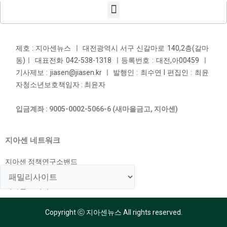
제호 : 지아센뉴스 ㅣ 대전광역시 서구 신갈마로 140,2층(갈마
동)ㅣ 대표전화 042-538-1318 ㅣ등록번호 : 대전,아00459 ㅣ
기사제보 : jiasen@jiasen.kr ㅣ 발행인 : 최수연 l 편집인 : 최윤
자청소년보호책임자 : 최윤자
입금계좌 : 9005-0002-5066-6 (새마을금고, 지아센)
지아센 네트워크
지아센 정책연구소밴드
지아센 해외아동지원국
지아센 교육국
Copyright ⓒ 지아센뉴스 All rights reserved.