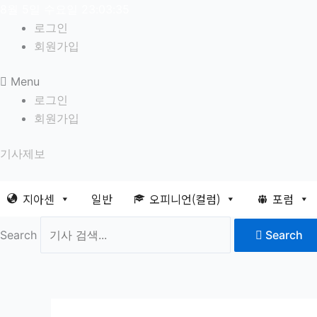
콘
8월 5일 수요일 23:03:36
텐
로그인
츠
회원가입
로
Menu
건
로그인
너
회원가입
뛰
기
기사제보
지아센
일반
오피니언(컬럼)
포럼
Search
Search