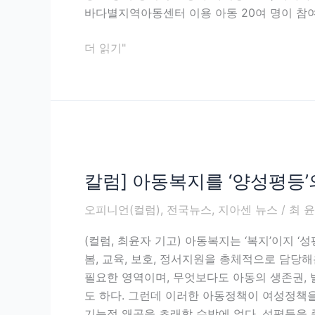
공
바다별지역아동센터 이용 아동 20여 명이 참여
동
체
더 읽기"
가
치
를
배
우
칼
는
럼]
여
칼럼] 아동복지를 ‘양성평등’
아
름
동
방
오피니언(컬럼)
,
전국뉴스
,
지아센 뉴스
/
최 
복
학
지
(컬럼, 최윤자 기고) 아동복지는 ‘복지’이지
체
를
봄, 교육, 보호, 정서지원을 총체적으로 담당
험
‘양
필요한 영역이며, 무엇보다도 아동의 생존권,
활
성
도 하다. 그런데 이러한 아동정책이 여성정책
동.
평
기능적 왜곡을 초래할 수밖에 없다. 성평등을