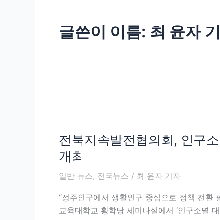
글쓴이 이름: 최 윤자 
전
북
전북지속발전협의회, 인구소
지
속
개최
발
일반 뉴스
,
전국뉴스
/
최 윤자 기자
전
협
“정주인구에서 생활인구 중심으로 정책 전환 
의
교육대학교 황학당 세미나실에서 ‘인구소멸 대
회,