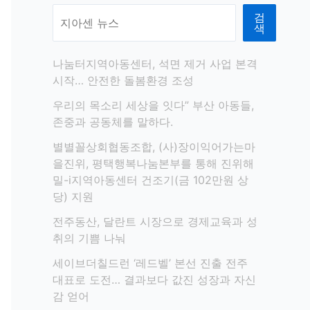
검
색
나눔터지역아동센터, 석면 제거 사업 본격
시작… 안전한 돌봄환경 조성
우리의 목소리 세상을 잇다” 부산 아동들,
존중과 공동체를 말하다.
별별꼴상회협동조합, (사)장이익어가는마
을진위, 평택행복나눔본부를 통해 진위해
밀-i지역아동센터 건조기(금 102만원 상
당) 지원
전주동산, 달란트 시장으로 경제교육과 성
취의 기쁨 나눠
세이브더칠드런 ‘레드벨’ 본선 진출 전주
대표로 도전… 결과보다 값진 성장과 자신
감 얻어