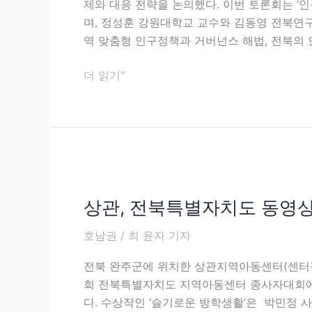
제와 대응 전략을 논의했다. 이번 토론회는 ‘
인
며, 정성훈 강원대학교 교수와 김동영 전북연
구
역 맞춤형 인구정책과 거버넌스 해법, 전북의 
소
멸
더 읽기"
대
응
지
역
거
상
버
관,
넌
상관, 전북특별자치도 동영상
전
스
북
협
호남권
/
최 윤자 기자
특
력
별
토
전북 완주군에 위치한 상관지역아동센터(센터장 
자
론
회 전북특별자치도 지역아동센터 종사자대회에
치
회
다. 수상작인 ‘슬기로운 방학생활’은 박민정 