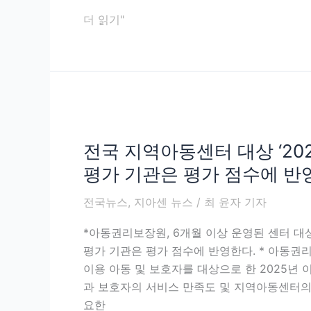
간
더 읽기"
으
로
새
단
장”완
전
료
국
전국 지역아동센터 대상 ‘20
지
역
평가 기관은 평가 점수에 반
아
전국뉴스
,
지아센 뉴스
/
최 윤자 기자
동
센
*아동권리보장원, 6개월 이상 운영된 센터 대
터
평가 기관은 평가 점수에 반영한다. * 아동권
대
이용 아동 및 보호자를 대상으로 한 2025년
상
과 보호자의 서비스 만족도 및 지역아동센터의 
‘2025
요한