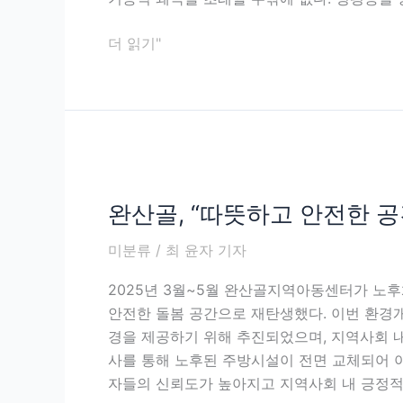
등’의
틀
더 읽기"
에
가
두
는
것
완
은
산
맞
완산골, “따뜻하고 안전한 
골,
지
“따
않
미분류
/
최 윤자 기자
뜻
다.
하
2025년 3월~5월 완산골지역아동센터가 노후
고
안전한 돌봄 공간으로 재탄생했다. 이번 환경
안
경을 제공하기 위해 추진되었으며, 지역사회 내
전
사를 통해 노후된 주방시설이 전면 교체되어 아
한
자들의 신뢰도가 높아지고 지역사회 내 긍정
공