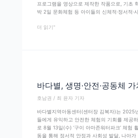
도
개
프로그램을 영상으로 제작한 작품으로, 기초 학
동
최
박 2일 문화체험 등 아이들의 신체적·정서적
영
상
더 읽기"
공
모
전
2
등
바
상
다
수
바다별, 생명·안전·공동체 
별,
상
생
호남권
/
최 윤자 기자
명
·
바다별지역아동센터(센터장 김복자)는 2025
안
들에게 유익하고 안전한 체험의 기회를 제공하고자
전
로 8월 13일(수) ‘구이 아마존워터파크’ 체
·
동을 통해 정서적 안정과 사회성 발달, 나아가 