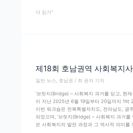
년
이
더 읽기"
용
자
만
족
도
제
조
18
사’
제18회 호남권역 사회복지사
회
실
호
시,
일반 뉴스
,
호남권
/
최 윤자 기자
남
올
권
해
‘브릿지(Bridge) – 사회복지 과거를 딛고, 
역
평
이 지난 2025년 6월 19일부터 20일까지 
사
가
이번 워크숍은 전북특별자치도, 전라남도, 광
회
기
되었으며, ‘브릿지(Bridge) – 사회복지 과거
복
관
은 사회복지의 발전 과정과 그 역사적 의미를 
지
은