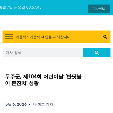
콘
8월 7일 금요일 03:57:45
텐
기사제보
츠
로
건
너
아동복지기관의 대안을 제시합니다.
뛰
기
Search
Search
무주군, 제104회 어린이날 ‘반딧불
이 큰잔치’ 성황
5월 6, 2026
나 창호 기자