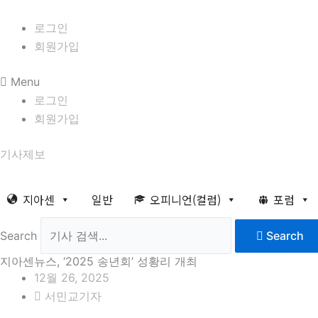
콘
8월 8일 토요일 10:45:52
텐
로그인
츠
회원가입
로
Menu
건
로그인
너
회원가입
뛰
기
기사제보
지아센
일반
오피니언(컬럼)
포럼
Search
Search
지아센뉴스, ‘2025 송년회’ 성황리 개최
12월 26, 2025
서민교기자