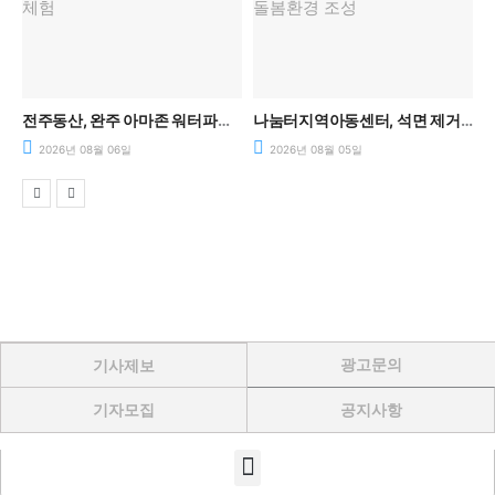
아동센터의 날’ 성황리에 마쳐.
전주동산, 완주 아마존 워터파크에서 시원한 여름 물놀이 체험
나눔터지역아동센터, 석면 제거 사업 본격 시작… 안전한 돌봄환경 조성
2026년 08월 06일
2026년 08월 05일
광고문의
기사제보
기자모집
공지사항
Menu