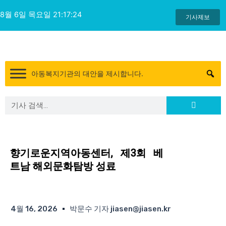
콘
8월 6일 목요일 21:17:24
텐
기사제보
츠
로
건
너
아동복지기관의 대안을 제시합니다.
뛰
기
Search
Search
향기로운지역아동센터, 제3회 베
트남 해외문화탐방 성료
4월 16, 2026
박문수 기자 jiasen@jiasen.kr