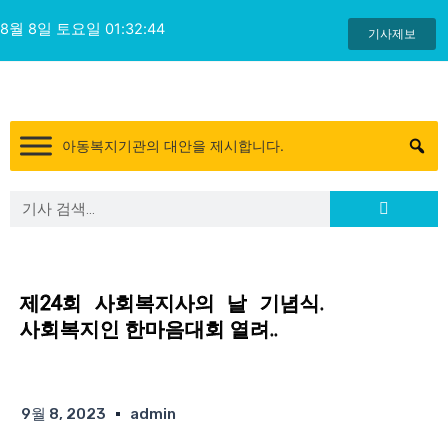
콘
8월 8일 토요일 01:32:45
텐
기사제보
츠
로
건
너
아동복지기관의 대안을 제시합니다.
뛰
기
Search
Search
제24회 사회복지사의 날 기념식.
사회복지인 한마음대회 열려..
9월 8, 2023
admin