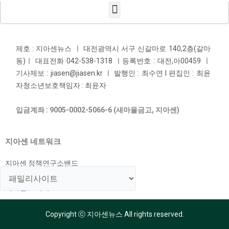
제호 : 지아센뉴스 ㅣ 대전광역시 서구 신갈마로 140,2층(갈마
동)ㅣ 대표전화 042-538-1318 ㅣ등록번호 : 대전,아00459 ㅣ
기사제보 : jiasen@jiasen.kr ㅣ 발행인 : 최수연 l 편집인 : 최윤
자청소년보호책임자 : 최윤자
입금계좌 : 9005-0002-5066-6 (새마을금고, 지아센)
지아센 네트워크
지아센 정책연구소밴드
지아센 해외아동지원국
지아센 교육국
Copyright ⓒ 지아센뉴스 All rights reserved.