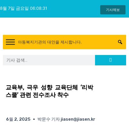
콘
8월 7일 금요일 06:08:32
텐
기사제보
츠
로
건
너
아동복지기관의 대안을 제시합니다.
뛰
기
Search
Search
교육부, 극우 성향 교육단체 ‘리박
스쿨’ 관련 전수조사 착수
6월 2, 2025
박문수 기자 jiasen@jiasen.kr