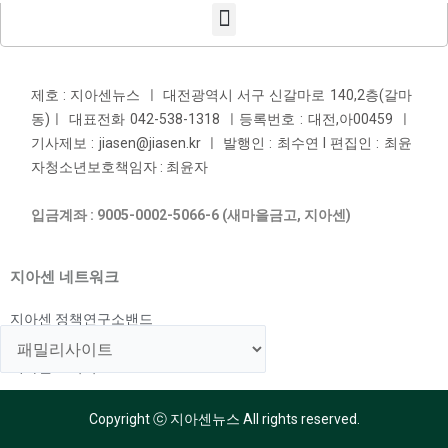
제호 : 지아센뉴스 ㅣ 대전광역시 서구 신갈마로 140,2층(갈마
동)ㅣ 대표전화 042-538-1318 ㅣ등록번호 : 대전,아00459 ㅣ
기사제보 : jiasen@jiasen.kr ㅣ 발행인 : 최수연 l 편집인 : 최윤
자청소년보호책임자 : 최윤자
입금계좌 : 9005-0002-5066-6 (새마을금고, 지아센)
지아센 네트워크
지아센 정책연구소밴드
지아센 해외아동지원국
지아센 교육국
Copyright ⓒ 지아센뉴스 All rights reserved.