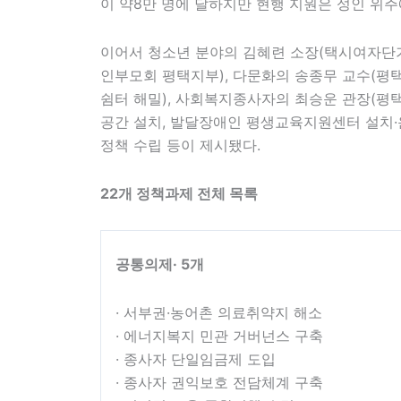
이 약8만 명에 달하지만 현행 지원은 성인 위주
이어서 청소년 분야의 김혜련 소장(택시여자단
인부모회 평택지부), 다문화의 송종무 교수(평
쉼터 해밀), 사회복지종사자의 최승운 관장(평
공간 설치, 발달장애인 평생교육지원센터 설치·
정책 수립 등이 제시됐다.
22
개 정책과제 전체 목록
공통의제
· 5
개
· 서부권·농어촌 의료취약지 해소
· 에너지복지 민관 거버넌스 구축
· 종사자 단일임금제 도입
· 종사자 권익보호 전담체계 구축