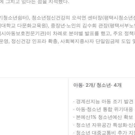
에 그치고 있다는 점을 지적했다.
기청소년쉼터), 청소년정신건강의 오석연 센터장(평택시청소년상
택대학교 다문화교육원), 중장년·노인의 김수희 관장(평택서부노
택시아동보호전문기관)이 차례로 분야별 발표를 했고, 주요 정
운영, 정신건강 인프라 확충, 사회복지종사자 단일임금제 도입 및
아동
· 2
개
/
청소년
· 4
개
· 경계선지능 아동 조기 발견
· 아동·청소년 통합 위기대응
· 본예산1% 청소년예산 확보
· 청소년 자유공간 특성화·신
· 청소년 대중교통비 추가 지