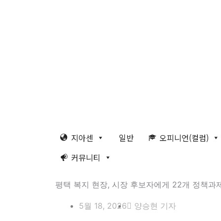
콘
8월 9일 일요일 09:33:36
텐
츠
로
건
너
뛰
기
지아센
일반
오피니언(컬럼)
커뮤니티
평택 복지 현장, 시장 후보자에게 22개 정책과
5월 18, 2026
양승현 기자