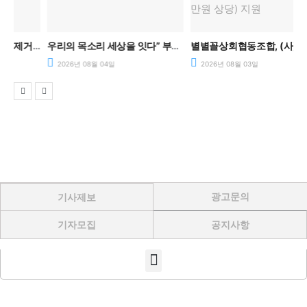
아동센터, 석면 제거 사업 본격 시작… 안전한 돌봄환경 조성
우리의 목소리 세상을 잇다” 부산 아동들, 존중과 공동체를 말하다.
별별꼴상회협동조합, (사)장이익어가는마을진위, 평택행복나눔본부를 통해 진위해밀-i지역아동센터 건조기(금 102만원 상당) 지원
2026년 08월 04일
2026년 08월 03일
광고문의
기사제보
기자모집
공지사항
Menu