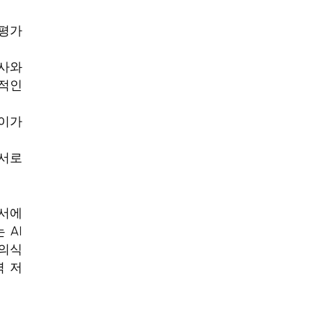
 평가
교사와
정적인
차이가
과서로
과서에
 AI
 의식
력 저