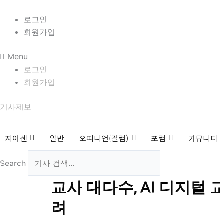
콘
8월 7일 금요일 19:29:17
텐
로그인
츠
회원가입
로
Menu
건
로그인
너
회원가입
뛰
기
기사제보
지아센
일반
오피니언(컬럼)
포럼
커뮤니티
Search
Search
교사 대다수, AI 디지털
려