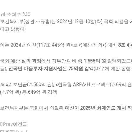
조회수
330
보건복지부(장관 조규홍)는 2024년 12월 10일(화) 국회 의결을
다고 밝혔다.
이는 2024년 예산(117조 445억 원<보육예산 제외>) 대비
8
조
4,
국회 예산
심의 과정
에서 정부안 대비 총
1,655
억 원 감액
되었으
등),
전국민 마음투자 지원사업
은
75
억원 감액
(바우처 예산 집행
※ ▴기초연금(△500억 원), ▴한국형 ARPA-H 프로젝트(△69
(△7억 원) 등 649억 원 감액
보건복지부는 국회에서 의결된
예산이
2025
년 회계연도 개시 
이전글
Prev
다음글
Next