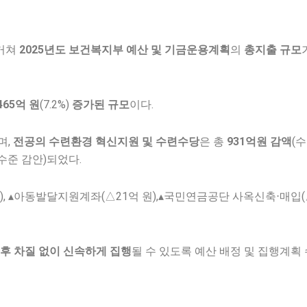
 거쳐
2025
년도
보건복지부 예산 및 기금운용계획
의
총지출 규모
465
억 원
(7.2%)
증가된 규모
이다.
며,
전공의
수련환경 혁신지원 및 수련수당
은 총
931
억원 감액
(
수준 감안)되었다.
억 원), ▴아동발달지원계좌(△21억 원),▴국민연금공단 사옥신축‧매입
직후
차질 없이 신속하게 집행
될 수 있도록 예산 배정 및 집행계획