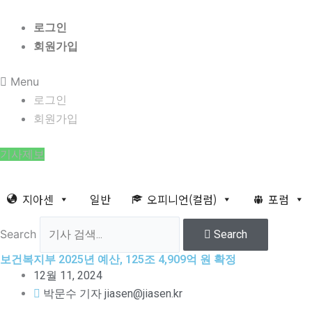
콘
8월 7일 금요일 12:43:24
텐
로그인
츠
회원가입
로
건
Menu
너
로그인
뛰
회원가입
기
기사제보
지아센
일반
오피니언(컬럼)
포럼
Search
Search
보건복지부 2025년 예산, 125조 4,909억 원 확정
12월 11, 2024
박문수 기자 jiasen@jiasen.kr