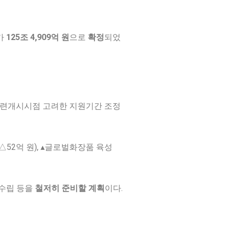
가
125
조
4,909
억 원
으로
확정
되었
수련개시시점 고려한 지원기간 조정
(△52억 원), ▴글로벌화장품 육성
 수립 등을
철저히
준비할 계획
이다.