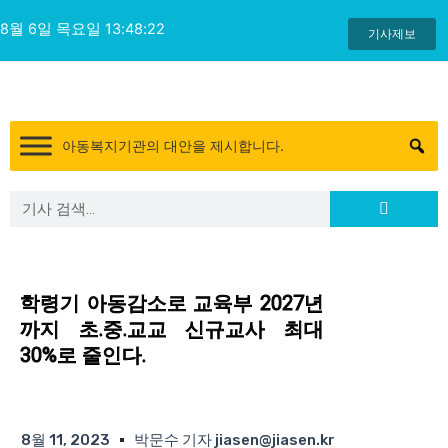
콘
8월 6일 목요일 13:48:22
텐
기사제보
츠
로
건
너
아동복지기관의 대안을 제시합니다.
뛰
기
Search
Search
학령기 아동감소로 교육부 2027년
까지 초.중.교교 신규교사 최대
30%로 줄인다.
8월 11, 2023
박문수 기자 jiasen@jiasen.kr