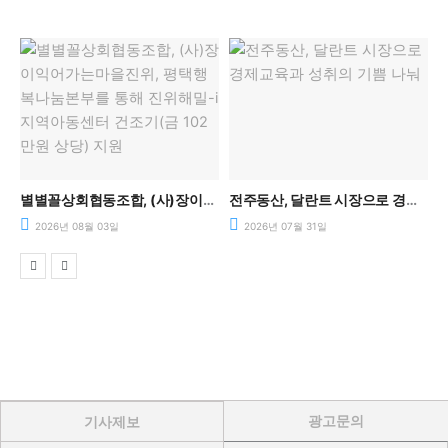
과 공동체를 말하다.
별별꼴상회협동조합, (사)장이익어가는마을진위, 평택행복나눔본부를 통해 진위해밀-i지역아동센터 건조기(금 102만원 상당) 지원
전주동산, 달란트 시장으로 경제교육과 성취의 기쁨 나눠
2026년 08월 03일
2026년 07월 31일
광고문의
기사제보