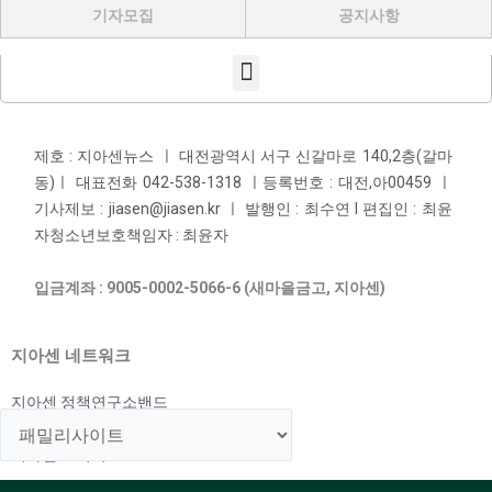
기자모집
공지사항
Menu
제호 : 지아센뉴스 ㅣ 대전광역시 서구 신갈마로 140,2층(갈마
동)ㅣ 대표전화 042-538-1318 ㅣ등록번호 : 대전,아00459 ㅣ
기사제보 : jiasen@jiasen.kr ㅣ 발행인 : 최수연 l 편집인 : 최윤
자청소년보호책임자 : 최윤자
입금계좌 : 9005-0002-5066-6 (새마을금고, 지아센)
지아센 네트워크
지아센 정책연구소밴드
지아센 해외아동지원국
지아센 교육국