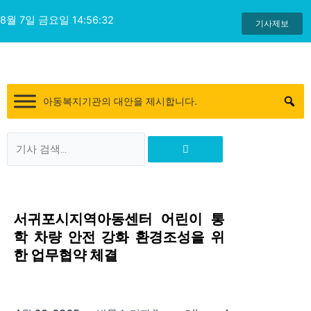
콘
8월 7일 금요일 14:56:33
텐
기사제보
츠
로
건
너
아동복지기관의 대안을 제시합니다.
뛰
기
Search
Search
서귀포시지역아동센터 어린이 통
학 차량 안전 강화 환경조성을 위
한 업무협약 체결