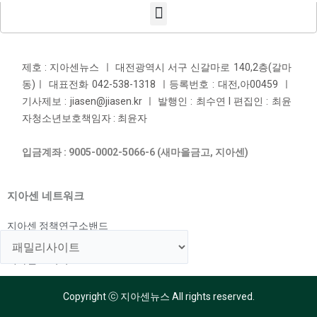
제호 : 지아센뉴스 ㅣ 대전광역시 서구 신갈마로 140,2층(갈마
동)ㅣ 대표전화 042-538-1318 ㅣ등록번호 : 대전,아00459 ㅣ
기사제보 : jiasen@jiasen.kr ㅣ 발행인 : 최수연 l 편집인 : 최윤
자청소년보호책임자 : 최윤자
입금계좌 : 9005-0002-5066-6 (새마을금고, 지아센)
지아센 네트워크
지아센 정책연구소밴드
지아센 해외아동지원국
지아센 교육국
Copyright ⓒ 지아센뉴스 All rights reserved.