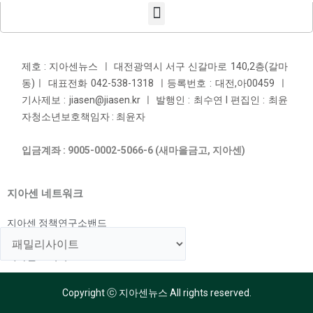
제호 : 지아센뉴스 ㅣ 대전광역시 서구 신갈마로 140,2층(갈마
동)ㅣ 대표전화 042-538-1318 ㅣ등록번호 : 대전,아00459 ㅣ
기사제보 : jiasen@jiasen.kr ㅣ 발행인 : 최수연 l 편집인 : 최윤
자청소년보호책임자 : 최윤자
입금계좌 : 9005-0002-5066-6 (새마을금고, 지아센)
지아센 네트워크
지아센 정책연구소밴드
지아센 해외아동지원국
지아센 교육국
Copyright ⓒ 지아센뉴스 All rights reserved.