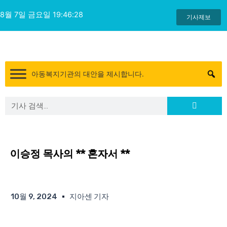
콘
8월 7일 금요일 19:46:29
텐
기사제보
츠
로
건
너
아동복지기관의 대안을 제시합니다.
뛰
기
Search
Search
이승정 목사의 ** 혼자서 **
10월 9, 2024
지아센 기자