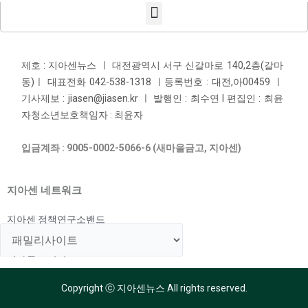
제호 : 지아센뉴스 ㅣ 대전광역시 서구 신갈마로 140,2층(갈마
동)ㅣ 대표전화 042-538-1318 ㅣ등록번호 : 대전,아00459 ㅣ
기사제보 : jiasen@jiasen.kr ㅣ 발행인 : 최수연 l 편집인 : 최윤
자청소년보호책임자 : 최윤자
입금계좌 : 9005-0002-5066-6 (새마을금고, 지아센)
지아센 네트워크
지아센 정책연구소밴드
지아센 해외아동지원국
지아센 교육국
Copyright ⓒ 지아센뉴스 All rights reserved.