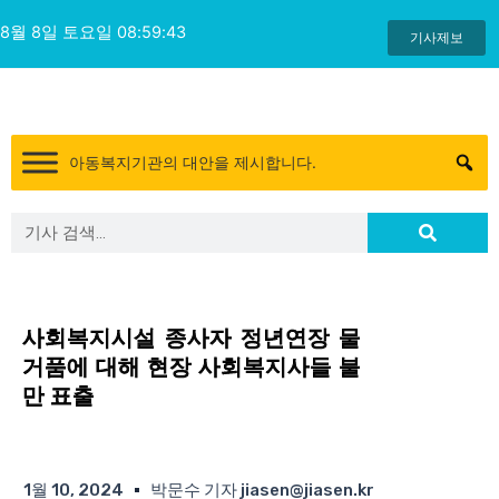
콘
8월 8일 토요일 08:59:43
텐
기사제보
츠
로
건
너
아동복지기관의 대안을 제시합니다.
뛰
기
Search
Search
사회복지시설 종사자 정년연장 물
거품에 대해 현장 사회복지사들 불
만 표출
1월 10, 2024
박문수 기자 jiasen@jiasen.kr