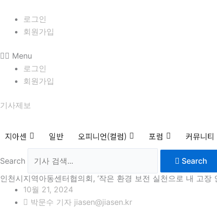
콘
8월 8일 토요일 10:23:01
텐
로그인
츠
회원가입
로
Menu
건
로그인
너
회원가입
뛰
기
기사제보
지아센
일반
오피니언(컬럼)
포럼
커뮤니티
Search
Search
인천시지역아동센터협의회, ‘작은 환경 보전 실천으로 내 고장 
10월 21, 2024
박문수 기자 jiasen@jiasen.kr