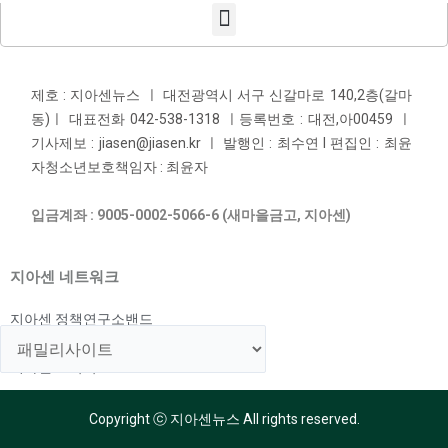
제호 : 지아센뉴스 ㅣ 대전광역시 서구 신갈마로 140,2층(갈마
동)ㅣ 대표전화 042-538-1318 ㅣ등록번호 : 대전,아00459 ㅣ
기사제보 : jiasen@jiasen.kr ㅣ 발행인 : 최수연 l 편집인 : 최윤
자청소년보호책임자 : 최윤자
입금계좌 : 9005-0002-5066-6 (새마을금고, 지아센)
지아센 네트워크
지아센 정책연구소밴드
지아센 해외아동지원국
지아센 교육국
Copyright ⓒ 지아센뉴스 All rights reserved.