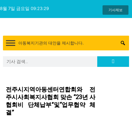
콘
8월 7일 금요일 09:23:29
텐
기사제보
츠
로
건
너
아동복지기관의 대안을 제시합니다.
뛰
기
Search
Search
전주시지역아동센터연합회와 전
주시사회복지사협회 맞손 “23년 사
협회비 단체납부”및“업무협약 체
결”