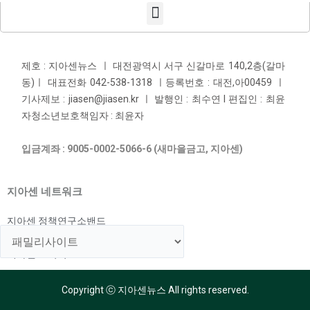
제호 : 지아센뉴스 ㅣ 대전광역시 서구 신갈마로 140,2층(갈마
동)ㅣ 대표전화 042-538-1318 ㅣ등록번호 : 대전,아00459 ㅣ
기사제보 : jiasen@jiasen.kr ㅣ 발행인 : 최수연 l 편집인 : 최윤
자청소년보호책임자 : 최윤자
입금계좌 : 9005-0002-5066-6 (새마을금고, 지아센)
지아센 네트워크
지아센 정책연구소밴드
지아센 해외아동지원국
지아센 교육국
Copyright ⓒ 지아센뉴스 All rights reserved.