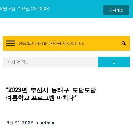
콘
8월 5일 수요일 22:10:38
텐
기사제보
츠
로
건
너
아동복지기관의 대안을 제시합니다.
뛰
기
Search
Search
”2023년 부산시 동래구 도담도담
여름학교 프로그램 마치다”
8월 31, 2023
admin