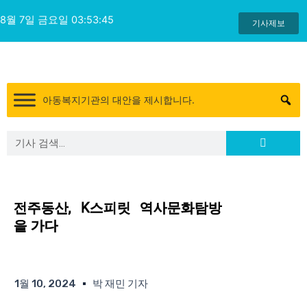
콘
8월 7일 금요일 03:53:46
텐
기사제보
츠
로
건
너
아동복지기관의 대안을 제시합니다.
뛰
기
Search
Search
전주동산, K스피릿 역사문화탐방
을 가다
1월 10, 2024
박 재민 기자