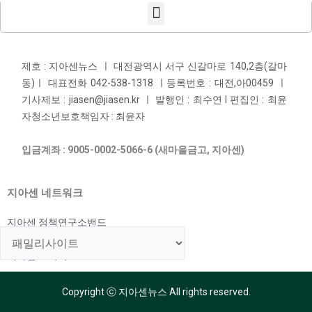
제호 : 지아센뉴스 ㅣ 대전광역시 서구 신갈마로 140,2층(갈마
동)ㅣ 대표전화 042-538-1318 ㅣ등록번호 : 대전,아00459 ㅣ
기사제보 : jiasen@jiasen.kr ㅣ 발행인 : 최수연 l 편집인 : 최윤
자청소년보호책임자 : 최윤자
입금계좌 : 9005-0002-5066-6 (새마을금고, 지아센)
지아센 네트워크
지아센 정책연구소밴드
지아센 해외아동지원국
지아센 교육국
Copyright ⓒ 지아센뉴스 All rights reserved.