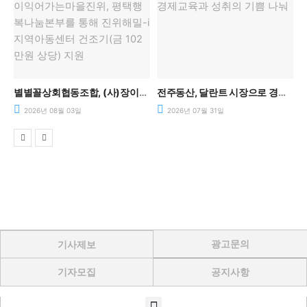
과 공동체를 말하다.
별별꼴상회협동조합, (사)장이익어가는마을진위, 평택행복나눔본부를 통해 진위해밀-i지역아동센터 건조기(금 102만원 상당) 지원
전주동산, 달란트 시장으로 경제교육과 성취의 기쁨 나눠
2026년 08월 03일
2026년 07월 31일
광고문의
기사제보
기자모집
공지사항
Menu