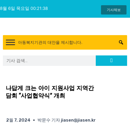
콘
8월 6일 목요일 00:21:39
텐
기사제보
츠
로
건
너
아동복지기관의 대안을 제시합니다.
뛰
기
Search
Search
나답게 크는 아이 지원사업 지역간
담회 “사업협약식” 개최
2월 7, 2024
박문수 기자 jiasen@jiasen.kr