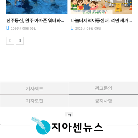
아동센터의 날’ 성황리에 마쳐.
전주동산, 완주 아마존 워터파크에서 시원한 여름 물놀이 체험
나눔터지역아동센터, 석면 제거 사업 본격 시작… 안전한 돌봄환경 조성
2026년 08월 06일
2026년 08월 05일
광고문의
기사제보
기자모집
공지사항
Menu