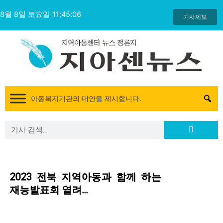
콘
8월 8일 토요일 11:45:06
텐
기사제보
츠
로
건
너
뛰
기
아동복지기관의 대안을 제시합니다.
Search
Search
2023 전북 지역아동과 함께 하는
재능발표회 열려…