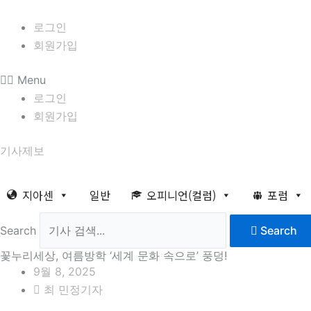
콘
8월 8일 토요일 09:28:53
텐
로그인
츠
회원가입
로
Menu
건
로그인
너
회원가입
뛰
기
기사제보
지아센
일반
오피니언(컬럼)
포럼
Search
Search
꽃누리세상, 여름방학 ‘세계 문화 속으로’ 풍덩!
9월 8, 2025
최 민정기자