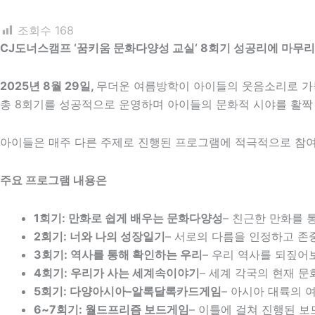
조회수
168
CJ
도너스캠프
‘
꿈키움 문화다양성 교실
‘ 8
회기 성공리에 마무리
2025
년 8월 29일,
무더운 여름방학이 아이들의 웃음소리로 가득
총 8회기를 성공적으로 운영하며 아이들의 문화적 시야를 활짝
아이들은 매주 다른 주제로 진행된 프로그램에 적극적으로 참여
주요 프로그램 내용은
1
회기
:
만화로 쉽게 배우는 문화다양성
– 친근한 만화를
2
회기
:
너와 나의 성장일기
– 서로의 다름을 인정하고 존
3
회기
:
역사를 통해 확인하는 우리
– 우리 역사를 되짚어
4
회기
:
우리가 사는 세계속이야기
– 세계 각국의 현재 
5
회기
:
다양아시아
–
알록달록카드게임
– 아시아 대륙의 
6~7
회기
:
월드프리즘 보드게임
– 이틀에 걸쳐 진행된 