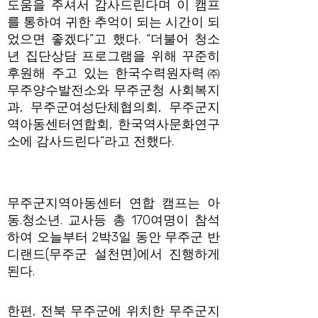
도움을 주셔서 감사드린다며 이 캠프
를 통하여 귀한 추억이 되는 시간이 되
었으면 좋겠다”고 했다. “더불어 청소
년 집단상담 프로그램을 위해 꾸준히
후원해 주고 있는 한국수력원자력㈜
무주양수발전소와 무주군청 사회복지
과, 무주군여성단체협의회, 무주군지
역아동센터연합회, 한국역사문화연구
소에 감사드린다”라고 전했다.
무주군지역아동센터 연합 캠프는 아
동.청소년. 교사등 총 170여명이 참석
하여 오늘부터 2박3일 동안 무주군 반
디랜드(무주군 설천면)에서 진행하게
된다.
한편, 전북 무주군에 위치한 무주군지