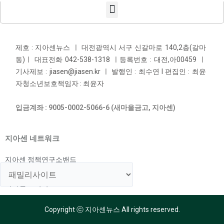
제호 : 지아센뉴스 ㅣ 대전광역시 서구 신갈마로 140,2층(갈마
동)ㅣ 대표전화 042-538-1318 ㅣ등록번호 : 대전,아00459 ㅣ
기사제보 : jiasen@jiasen.kr ㅣ 발행인 : 최수연 l 편집인 : 최윤
자청소년보호책임자 : 최윤자
입금계좌 : 9005-0002-5066-6 (새마을금고, 지아센)
지아센 네트워크
지아센 정책연구소밴드
지아센 해외아동지원국
지아센 교육국
Copyright ⓒ 지아센뉴스 All rights reserved.