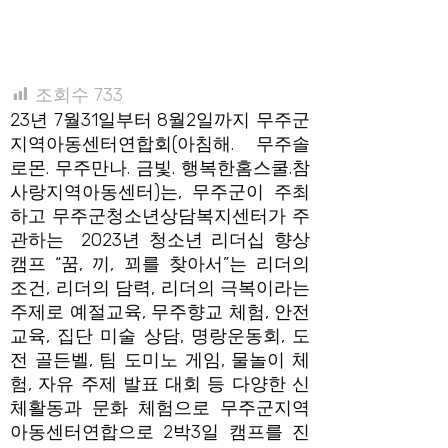
조회수
733
23년 7월31일부터 8월2일까지 무주군
지역아동센터연합회(아침해. 무주솔
로몬. 무주만나. 금빛. 행복한홈스쿨.참
사랑지역아동센터)는, 무주군이 주최
하고 무주군청소년상담복지센터가 주
관하는 2023년 청소년 리더십 향상
캠프 “꿈, 끼, 꾀를 찾아서”는 리더의
조건, 리더의 담력, 리더의 극복이라는
주제로 예절교육, 무주향교 체험, 안전
교육, 집단 미술 상담, 명랑운동회, 도
전 골든벨, 팀 도미노 게임, 물놀이 체
험, 자유 주제 발표 대회 등 다양한 신
체활동과 문화 체험으로 무주군지역
아동센터연합으로 2박3일 캠프를 진