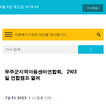
콘
8월 6일 목요일 19:18:45
텐
기사제보
츠
로
건
너
아동복지기관의 대안을 제시합니다.
뛰
기
Search
Search
무주군지역아동센터연합회, 2박3
일 연합캠프 열려
7월 31, 2023
나 창호 기자