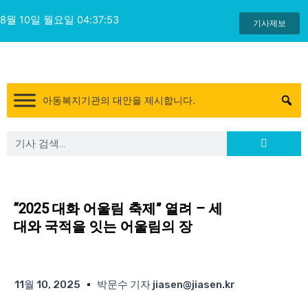
콘
8월 10일 월요일 04:37:54
텐
기사제보
츠
로
건
너
아동복지기관의 대안을 제시합니다.
뛰
기
Search
Search
“2025 대화 어울림 축제” 열려 – 세
대와 국적을 잇는 어울림의 장
11월 10, 2025
박문수 기자 jiasen@jiasen.kr