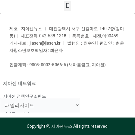
제호 : 지아센뉴스 ㅣ 대전광역시 서구 신갈마로 140,2층(갈마
동)ㅣ 대표전화 042-538-1318 ㅣ등록번호 : 대전,아00459 ㅣ
기사제보 : jiasen@jiasen.kr ㅣ 발행인 : 최수연 l 편집인 : 최윤
자청소년보호책임자 : 최윤자
입금계좌 : 9005-0002-5066-6 (새마을금고, 지아센)
지아센 네트워크
지아센 정책연구소밴드
지아센 해외아동지원국
지아센 교육국
Copyright ⓒ 지아센뉴스 All rights reserved.