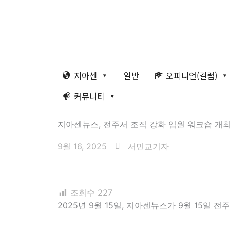
콘
8월 8일 토요일 16:11:08
텐
츠
로
건
너
지아센
일반
오피니언(컬럼)
뛰
커뮤니티
기
지아센뉴스, 전주서 조직 강화 임원 워크숍 개
9월 16, 2025
서민교기자
조회수
227
2025년 9월 15일, 지아센뉴스가 9월 15