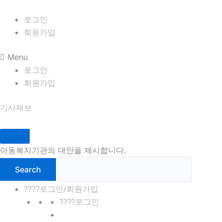
콘
8월 8일 토요일 04:16:27
텐
로그인
츠
회원가입
로
Menu
건
로그인
너
회원가입
뛰
기
기사제보
아동복지기관의 대안을 제시합니다.
????로그인/회원가입
????로그인