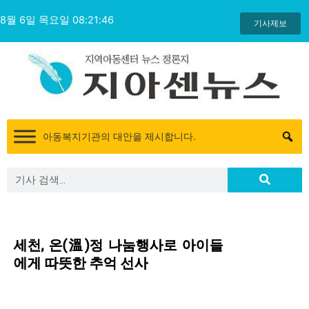
콘
8월 6일 목요일 08:21:46
텐
기사제보
츠
로
건
너
뛰
기
아동복지기관의 대안을 제시합니다.
Search
Search
세천, 온(溫)정 나눔행사로 아이들
에게 따뜻한 추억 선사