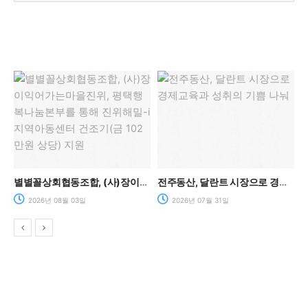
과 공동체를 말하다.
별별꼴상회협동조합, (사)장이익어가는마을진위, 평택행복나눔본부를 통해 진위해밀-i지역아동센터 건조기(금 102만원 상당) 지원
전주동산, 달란트 시장으로 경제교육과 성취의 기쁨 나눠
2026년 08월 03일
2026년 07월 31일