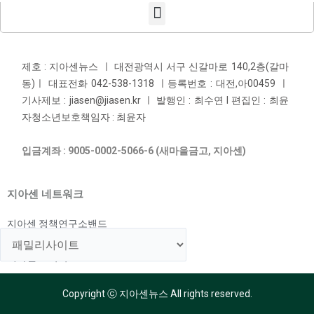
제호 : 지아센뉴스 ㅣ 대전광역시 서구 신갈마로 140,2층(갈마
동)ㅣ 대표전화 042-538-1318 ㅣ등록번호 : 대전,아00459 ㅣ
기사제보 : jiasen@jiasen.kr ㅣ 발행인 : 최수연 l 편집인 : 최윤
자청소년보호책임자 : 최윤자
입금계좌 : 9005-0002-5066-6 (새마을금고, 지아센)
지아센 네트워크
지아센 정책연구소밴드
지아센 해외아동지원국
지아센 교육국
Copyright ⓒ 지아센뉴스 All rights reserved.