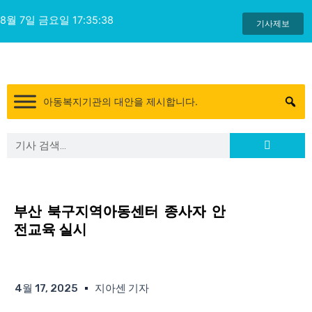
콘
8월 7일 금요일 17:35:39
텐
기사제보
츠
로
건
너
아동복지기관의 대안을 제시합니다.
뛰
기
Search
Search
부산 북구지역아동센터 종사자 안
전교육 실시
4월 17, 2025
지아센 기자