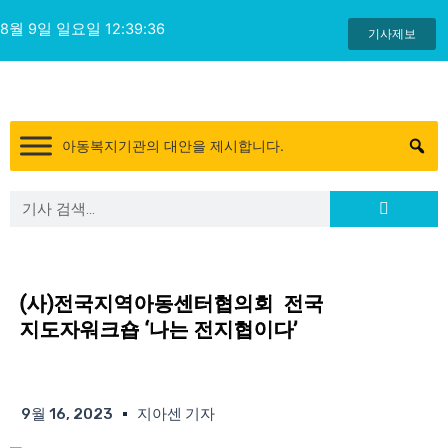
콘
8월 9일 일요일 12:39:37
텐
기사제보
츠
로
건
너
아동복지기관의 대안을 제시합니다.
뛰
기
Search
Search
(사)전국지역아동센터협의회 전국
지도자워크숍 ‘나는 전지협이다’
9월 16, 2023
지아센 기자