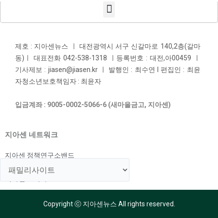
제호 : 지아센뉴스 ㅣ 대전광역시 서구 신갈마로 140,2층(갈마
동)ㅣ 대표전화 042-538-1318 ㅣ등록번호 : 대전,아00459 ㅣ
기사제보 : jiasen@jiasen.kr ㅣ 발행인 : 최수연 l 편집인 : 최윤
자청소년보호책임자 : 최윤자
입금계좌 : 9005-0002-5066-6 (새마을금고, 지아센)
지아센 네트워크
지아센 정책연구소밴드
지아센 해외아동지원국
지아센 교육국
Copyright ⓒ 지아센뉴스 All rights reserved.