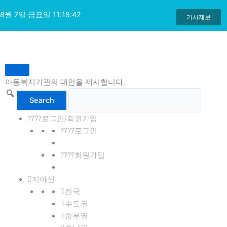
콘
8월 7일 금요일 11:18:43
텐
기사제보
츠
로
건
너
뛰
아동복지기관의 대안을 제시합니다.
기
????로그인/회원가입
????로그인
????회원가입
지아센
전국
수도권
중부권