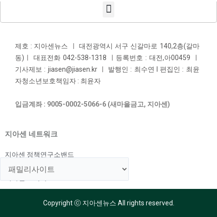
제호 : 지아센뉴스 ㅣ 대전광역시 서구 신갈마로 140,2층(갈마
동)ㅣ 대표전화 042-538-1318 ㅣ등록번호 : 대전,아00459 ㅣ
기사제보 : jiasen@jiasen.kr ㅣ 발행인 : 최수연 l 편집인 : 최윤
자청소년보호책임자 : 최윤자
입금계좌 : 9005-0002-5066-6 (새마을금고, 지아센)
지아센 네트워크
지아센 정책연구소밴드
지아센 해외아동지원국
지아센 교육국
Copyright ⓒ 지아센뉴스 All rights reserved.