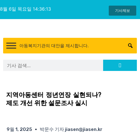
콘
8월 6일 목요일 14:36:14
텐
기사제보
츠
로
건
너
아동복지기관의 대안을 제시합니다.
뛰
기
Search
Search
지역아동센터 정년연장 실현되나?
제도 개선 위한 설문조사 실시
9월 1, 2025
박문수 기자 jiasen@jiasen.kr