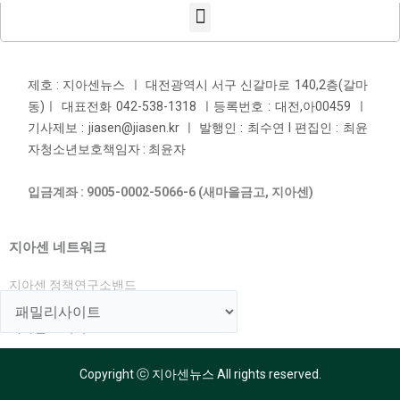
제호 : 지아센뉴스 ㅣ 대전광역시 서구 신갈마로 140,2층(갈마
동)ㅣ 대표전화 042-538-1318 ㅣ등록번호 : 대전,아00459 ㅣ
기사제보 : jiasen@jiasen.kr ㅣ 발행인 : 최수연 l 편집인 : 최윤
자청소년보호책임자 : 최윤자
입금계좌 : 9005-0002-5066-6 (새마을금고, 지아센)
지아센 네트워크
지아센 정책연구소밴드
지아센 해외아동지원국
지아센 교육국
Copyright ⓒ 지아센뉴스 All rights reserved.