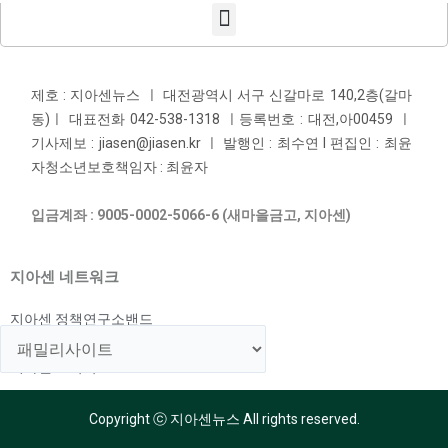
제호 : 지아센뉴스 ㅣ 대전광역시 서구 신갈마로 140,2층(갈마
동)ㅣ 대표전화 042-538-1318 ㅣ등록번호 : 대전,아00459 ㅣ
기사제보 : jiasen@jiasen.kr ㅣ 발행인 : 최수연 l 편집인 : 최윤
자청소년보호책임자 : 최윤자
입금계좌 : 9005-0002-5066-6 (새마을금고, 지아센)
지아센 네트워크
지아센 정책연구소밴드
지아센 해외아동지원국
지아센 교육국
Copyright ⓒ 지아센뉴스 All rights reserved.