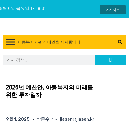
콘
8월 6일 목요일 17:18:31
텐
기사제보
츠
로
건
너
아동복지기관의 대안을 제시합니다.
뛰
기
Search
Search
2026년 예산안, 아동복지의 미래를
위한 투자일까
9월 1, 2025
박문수 기자 jiasen@jiasen.kr