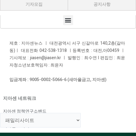
기자모집
공지사항
Menu
제호 : 지아센뉴스 ㅣ 대전광역시 서구 신갈마로 140,2층(갈마
동)ㅣ 대표전화 042-538-1318 ㅣ등록번호 : 대전,아00459 ㅣ
기사제보 : jiasen@jiasen.kr ㅣ 발행인 : 최수연 l 편집인 : 최윤
자청소년보호책임자 : 최윤자
입금계좌 : 9005-0002-5066-6 (새마을금고, 지아센)
지아센 네트워크
지아센 정책연구소밴드
지아센 해외아동지원국
지아센 교육국