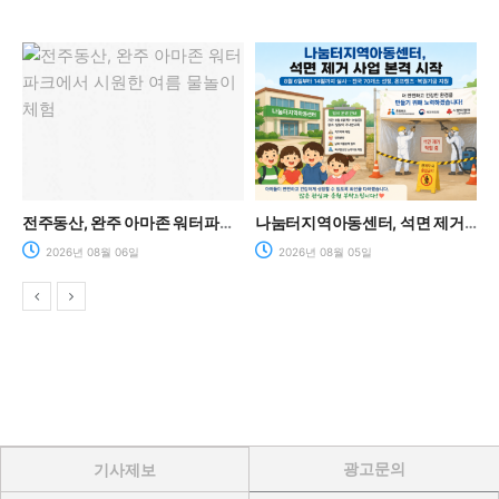
아동센터의 날’ 성황리에 마쳐.
전주동산, 완주 아마존 워터파크에서 시원한 여름 물놀이 체험
나눔터지역아동센터, 석면 제거 사업 본격 시작… 안전한 돌봄환경 조성
2026년 08월 06일
2026년 08월 05일
광고문의
기사제보