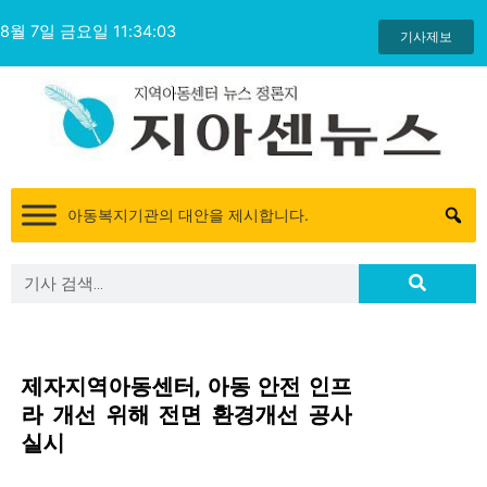
콘
8월 7일 금요일 11:34:03
텐
기사제보
츠
로
건
너
뛰
기
아동복지기관의 대안을 제시합니다.
Search
Search
제자지역아동센터, 아동 안전 인프
라 개선 위해 전면 환경개선 공사
실시